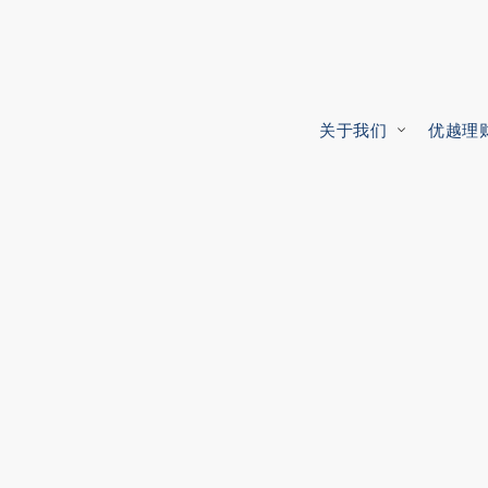
关于我们
优越理
我们
理财方案
对象
理财之旅
Oreana 集团
财富规划
家庭
我们的优势
构级理财方案和贴心个人服务。
供一系列个性化理财方案，全面满
同客户的需求，量身定制合适的理
专业顾问通过试验证的流程，致力
探索品牌背后的传承故事。
我们助你实现财富增长，超越
为你的家庭作出明智的财务决
尊享私人银行的尊贵礼遇。
和家庭的各种需求。
。
了解你的个人需求。
社区
我们的投资流程
值人士
外籍人士规划
退休人士
极为香港带来正向改变。
助你务实决策，达成宏大目标
富，助力家业长青。
财富尽在掌控之中。
助你在全新财务格局中游刃有
迎接退休后的全新人生。
报导和嘉许
投资
QI+
重大投资者签证计划
大知名媒体对我们的报道。
传统资产的投资机遇。
知你面对的挑战和考量。
符合你需求的个性化服务。