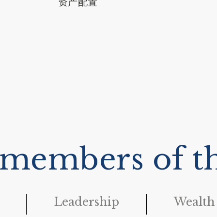
资产配置
 （CIMA®）
 members of t
Leadership
Wealth