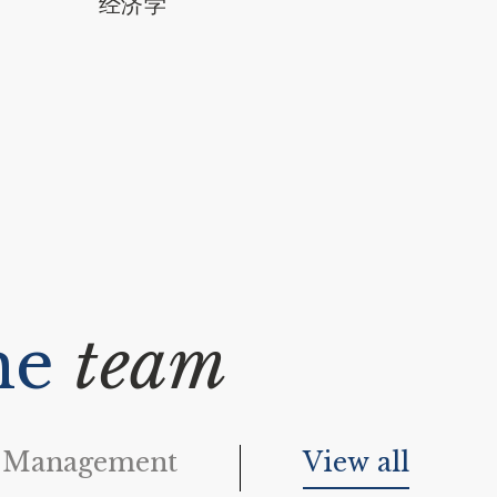
经济学
he
team
 Management
View all