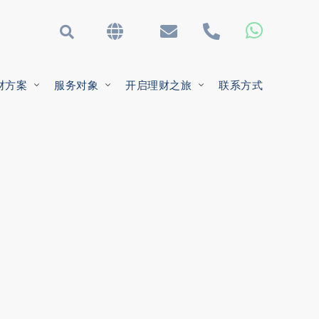
财方案
服务对象
开启理财之旅
联系方式
我们的团队
投资
外籍人士
宝贵财务意见
你的期望。
定。
为你开拓更广阔的投资视野。
为您量身打造顶尖的投资策略。
开启丰盈而愉悦的旅居生活。
财富保障绝非价格所能衡量。
加盟团队
外包首席投资总监
青年才俊
。
助你事业更上一层楼。
余。
让你享有最佳实践流程。
规划现在，开创美好的未来。
Asset Consulting
Empowering success with
bespoke investment strategies.