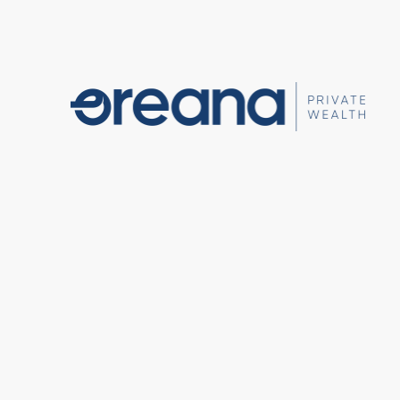
关于我们
优越理财
服务对象
开启理财
关于
优越
服务
开启
获取机
我们提
根据不
我们的
足个人
财计划
于深入
方案
之旅
支持
获取机构级理财方案和贴心个人
根据不同客户的需求，量身定制
保险
高净
我们积
服务。
合适的理财计划。
守护财
让你的
报章
我们提供一系列个性化理财方
我们的专业顾问通过试验证的流
另类
LGBT
案，全面满足个人和家庭的各种
程，致力于深入了解你的个人需
浏览各
发掘非
我们深
需求。
求。