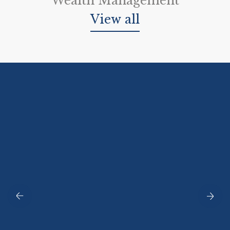
Wealth Management
View all
姚淑芬's Qualifications
姚淑芬's Licenses
认证财务策划师®
金融及经济学工商管理文学士